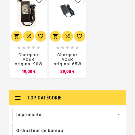
favorite_border
favorite_border
















Chargeur
Chargeur
ACER
ACER
original 90W
original 65W
Prix
Prix
49,00 €
39,00 €

TOP CATÉGORIE
Imprimante

Ordinateur de bureau