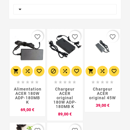

favorite_border
favorite_border
favorite_border
























Alimentation
Chargeur
Chargeur
ACER 180W
ACER
ACER
ADP-180MB
original
original 45W
K
180W ADP-
Prix
39,00 €
180MB K
Prix
69,00 €
Prix
89,00 €