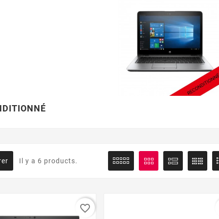
DITIONNÉ
rer
Il y a 6 products.
favorite_border