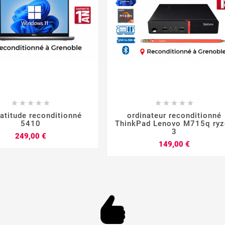


















latitude reconditionné
ordinateur reconditionné
5410
ThinkPad Lenovo M715q ryz
3
Prix
249,00 €
Prix
149,00 €