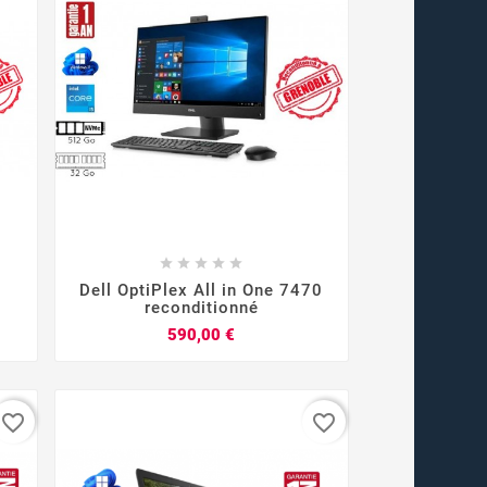









Dell OptiPlex All in One 7470
reconditionné
Prix
590,00 €
favorite_border
favorite_border