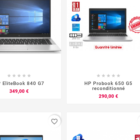


















 EliteBook 840 G7
HP Probook 650 G5
reconditionné
Prix
349,00 €
Prix
290,00 €
favorite_border