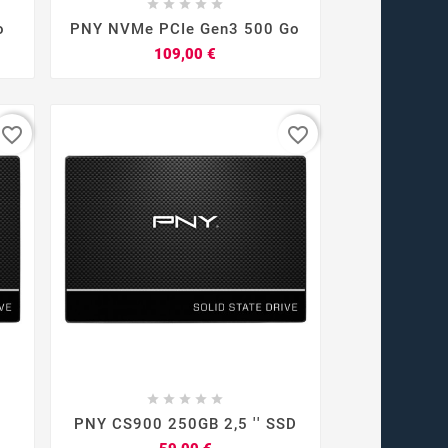









o
PNY NVMe PCIe Gen3 500 Go
Prix
109,00 €
favorite_border
favorite_border









PNY CS900 250GB 2,5 '' SSD
Prix