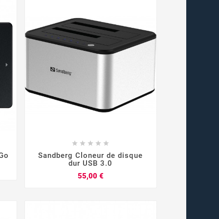









Go
Sandberg Cloneur de disque
dur USB 3.0
Prix
55,00 €