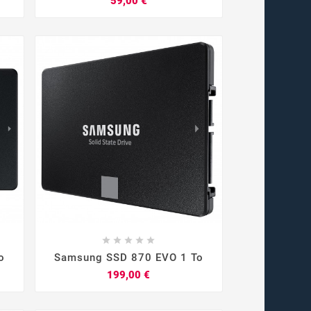
59,00 €









o
Samsung SSD 870 EVO 1 To
Prix
199,00 €