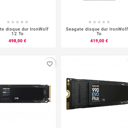


















te disque dur IronWolf
Seagate disque dur IronWolf
12 To
To
Prix
Prix
498,00 €
419,00 €
favorite_border