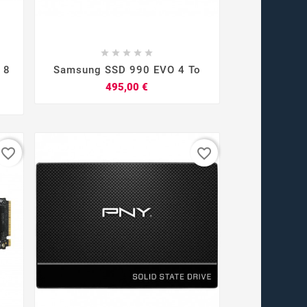









 8
Samsung SSD 990 EVO 4 To
Prix
495,00 €
favorite_border
favorite_border