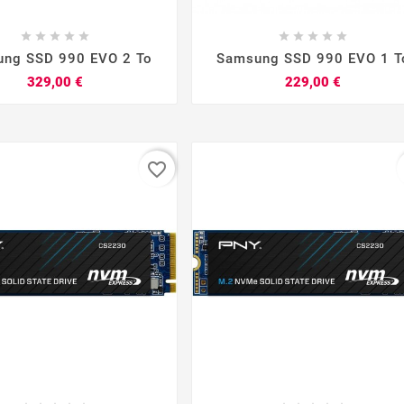


















ng SSD 990 EVO 2 To
Samsung SSD 990 EVO 1 T
Prix
Prix
329,00 €
229,00 €
favorite_border