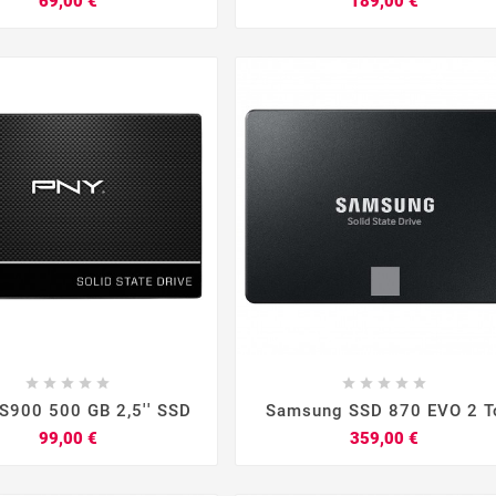
69,00 €
189,00 €


















S900 500 GB 2,5'' SSD
Samsung SSD 870 EVO 2 T
Prix
Prix
99,00 €
359,00 €