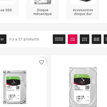
que SSD
Disque
Accessoires
mécanique
disque dur
rer
Il y a 27 products.
favorite_border