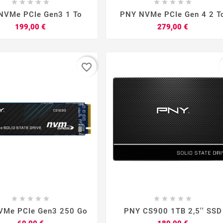


















NVMe PCIe Gen3 1 To
PNY NVMe PCIe Gen 4 2 T
Prix
Prix
199,00 €
279,00 €
favorite_border


















VMe PCIe Gen3 250 Go
PNY CS900 1TB 2,5'' SSD
Prix
Prix