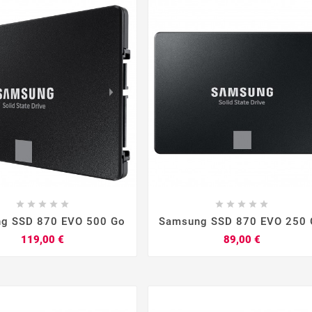


















g SSD 870 EVO 500 Go
Samsung SSD 870 EVO 250 
Prix
Prix
119,00 €
89,00 €