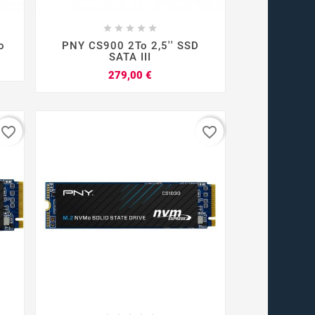









o
PNY CS900 2To 2,5'' SSD
SATA III
Prix
279,00 €
favorite_border
favorite_border