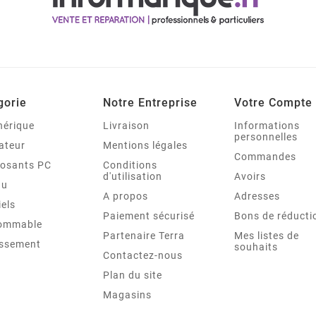
gorie
Notre Entreprise
Votre Compte
hérique
Livraison
Informations
personnelles
ateur
Mentions légales
Commandes
osants PC
Conditions
d'utilisation
Avoirs
au
A propos
Adresses
iels
Paiement sécurisé
Bons de réducti
ommable
Partenaire Terra
Mes listes de
issement
souhaits
Contactez-nous
Plan du site
Magasins