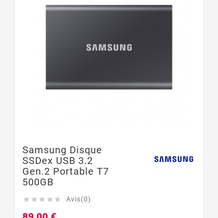
Samsung Disque
SSDex USB 3.2
Gen.2 Portable T7
500GB
Avis(0)





89,00 €