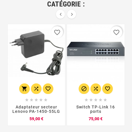
CATÉGORIE :


favorite_border
favorite_border
















Adaptateur secteur
Switch TP-Link 16
Lenovo PA-1450-55LG
ports
Prix
Prix
59,00 €
75,00 €