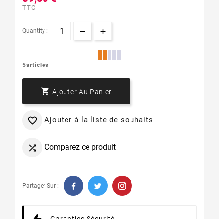
TTC
Quantity :
5articles

Ajouter Au Panier
Ajouter à la liste de souhaits

Comparez ce produit

Partager Sur :
Garanties Sécurité