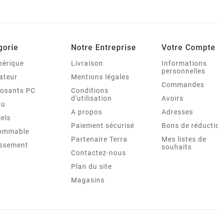
gorie
Notre Entreprise
Votre Compte
hérique
Livraison
Informations
personnelles
ateur
Mentions légales
Commandes
osants PC
Conditions
d'utilisation
Avoirs
au
A propos
Adresses
iels
Paiement sécurisé
Bons de réducti
ommable
Partenaire Terra
Mes listes de
issement
souhaits
Contactez-nous
Plan du site
Magasins