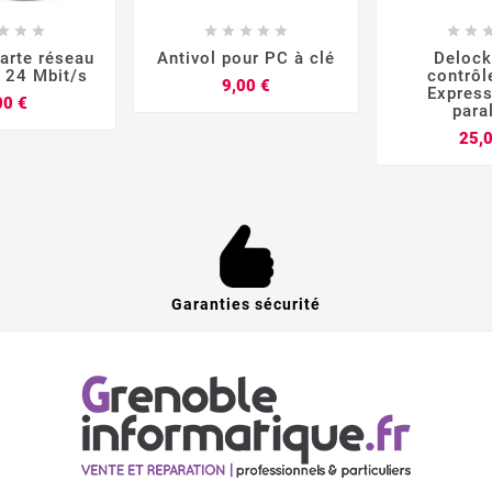


















arte réseau
Antivol pour PC à clé
Delock
 24 Mbit/s
contrôl
Prix
9,00 €
Express
Prix
00 €
para
25,
Garanties sécurité