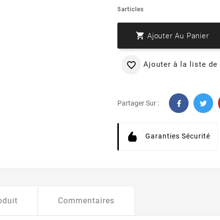
5articles

Ajouter Au Panier
Ajouter à la liste de

Partager Sur :
Garanties Sécurité
oduit
Commentaires