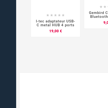




Gembird C





Bluetooth




I-tec adaptateur USB-
9,
C metal HUB 4 ports
Prix
19,00 €