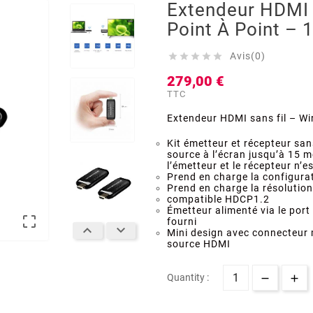
Extendeur HDMI 
Point À Point – 
Avis(0)





279,00 €
TTC
Extendeur HDMI sans fil – Wir
Kit émetteur et récepteur sans
source à l’écran jusqu’à 15 
l’émetteur et le récepteur n’e
Prend en charge la configurat
Prend en charge la résolutio
compatible HDCP1.2
Émetteur alimenté via le port

fourni


Mini design avec connecteur 
source HDMI
Quantity :