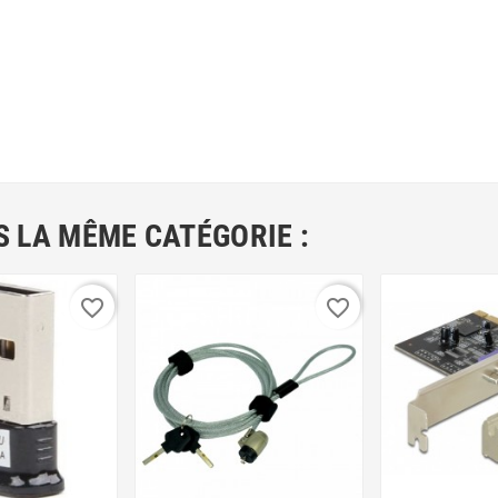
 LA MÊME CATÉGORIE :
favorite_border
favorite_border