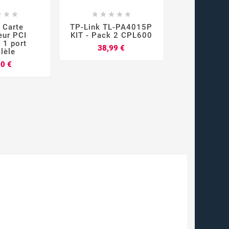



















 Carte
TP-Link TL-PA4015P
Chargeur 
eur PCI
KIT - Pack 2 CPL600
CN-06T
 1 port
Prix
38,99 €
49,0
llèle
Prix
00 €