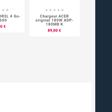



















DR3L 4 Go-
Chargeur ACER
Alimentation
600
original 180W ADP-
pour PC p
180MB K
Prix
00 €
45,0
Prix
89,00 €