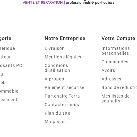
gorie
Notre Entreprise
Votre Compte
hérique
Livraison
Informations
personnelles
ateur
Mentions légales
Commandes
osants PC
Conditions
d'utilisation
Avoirs
au
A propos
Adresses
iels
Paiement sécurisé
Bons de réducti
ommable
Partenaire Terra
Mes listes de
issement
souhaits
Contactez-nous
Plan du site
Magasins