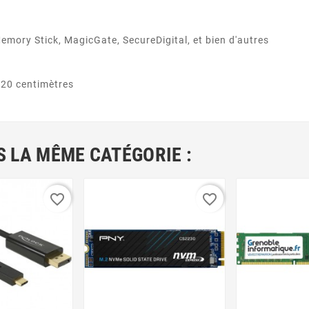
mory Stick, MagicGate, SecureDigital, et bien d'autres
x 20 centimètres
 LA MÊME CATÉGORIE :
favorite_border
favorite_border