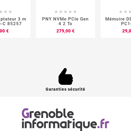


















ptateur 3 m
PNY NVMe PCIe Gen
Mémoire D
e-C 85257
4 2 To
PC1
Prix
Prix
00 €
279,00 €
29,
Garanties sécurité