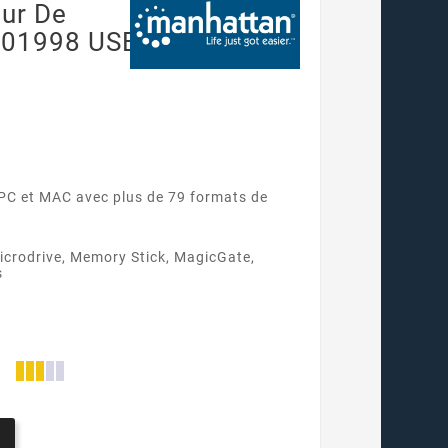
ur De
101998 USB
PC et MAC avec plus de 79 formats de
crodrive, Memory Stick, MagicGate,
s