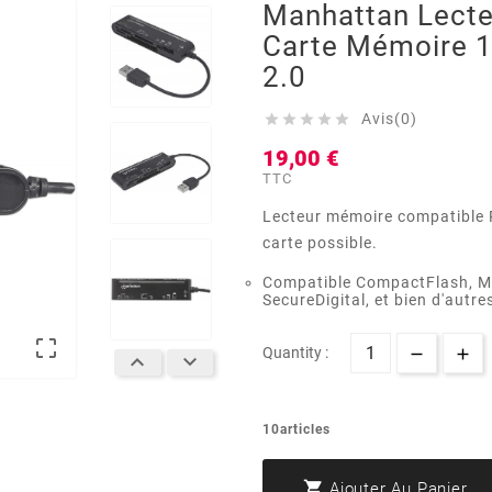
Manhattan Lecte
Carte Mémoire 
2.0
Avis(0)





19,00 €
TTC
Lecteur mémoire compatible 
carte possible.
Compatible CompactFlash, Mi
SecureDigital, et bien d'autre

Quantity :


10articles

Ajouter Au Panier