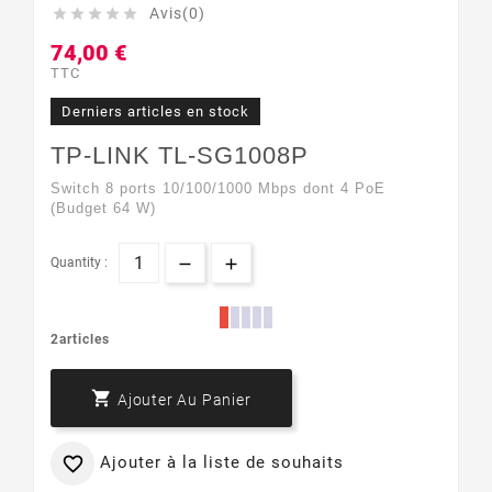
Avis(0)





74,00 €
TTC
Derniers articles en stock
TP-LINK TL-SG1008P
Switch 8 ports 10/100/1000 Mbps dont 4 PoE
(Budget 64 W)
Quantity :
2articles

Ajouter Au Panier
Ajouter à la liste de souhaits
