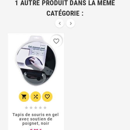
1 AUTRE PRODUIT DANS LA MÊME
CATÉGORIE :


favorite_border








Tapis de souris en gel
avec soutien de
poignet, noir
Prix