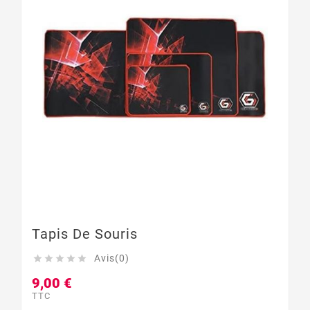
Tapis De Souris
Avis(0)





9,00 €
TTC