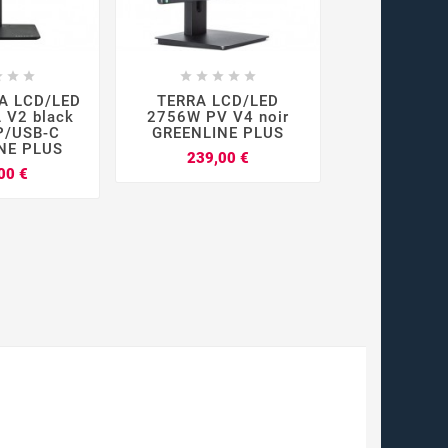



















RA LCD/LED
TERRA LCD/LED
Ecran TERR
 V2 black
2756W PV V4 noir
2448W V
P/USB-C
GREENLINE PLUS
HDMI/DP
NE PLUS
GREENLI
Prix
239,00 €
Prix
00 €
115,0