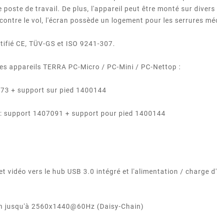
oste de travail. De plus, l'appareil peut être monté sur diver
 contre le vol, l'écran possède un logement pour les serrures 
rtifié CE, TÜV-GS et ISO 9241-307.
des appareils TERRA PC-Micro / PC-Mini / PC-Nettop :
073 + support sur pied 1400144
: support 1407091 + support pour pied 1400144
t vidéo vers le hub USB 3.0 intégré et l'alimentation / charge 
ran jusqu'à 2560x1440@60Hz (Daisy-Chain)