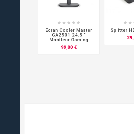













Ecran Cooler Master
Splitter H
GA2501 24.5 "
29,
Moniteur Gaming
Prix
99,00 €