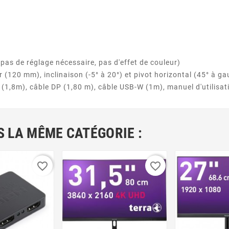
)
as de réglage nécessaire, pas d'effet de couleur)
r (120 mm), inclinaison (-5° à 20°) et pivot horizontal (45° à ga
 (1,8m), câble DP (1,80 m), câble USB-W (1m), manuel d'utilisati
 LA MÊME CATÉGORIE :
favorite_border
favorite_border