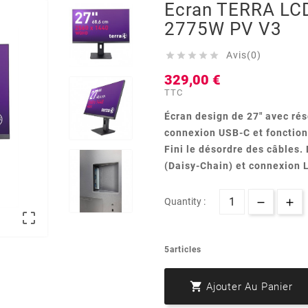
Ecran TERRA LC
2775W PV V3
Avis(0)





329,00 €
TTC
Écran design de 27" avec ré
connexion USB-C et fonction
Fini le désordre des câbles.
(Daisy-Chain) et
connexion 
Quantity :

5articles

Ajouter Au Panier