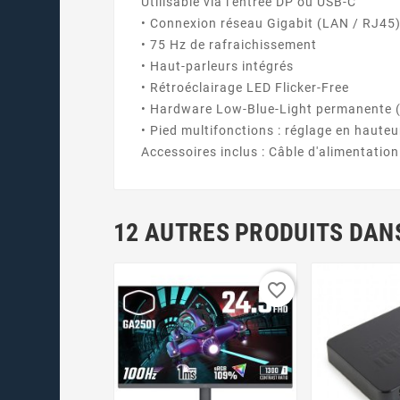
Utilisable via l'entrée DP ou USB-C
• Connexion réseau Gigabit (LAN / RJ45
• 75 Hz de rafraichissement
• Haut-parleurs intégrés
• Rétroéclairage LED Flicker-Free
• Hardware Low-Blue-Light permanente (p
• Pied multifonctions : réglage en hauteu
Accessoires inclus : Câble d'alimentation
12 AUTRES PRODUITS DANS
favorite_border