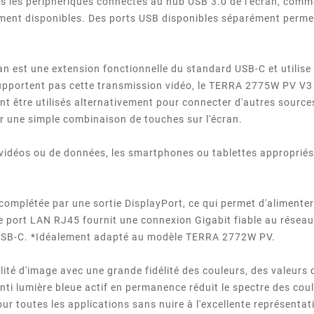
us les périphériques connectés au hub USB 3.0 de l'écran, comme l
ement disponibles. Des ports USB disponibles séparément perme
an est une extension fonctionnelle du standard USB-C et utilise 
supportent pas cette transmission vidéo, le TERRA 2775W PV V3
nt être utilisés alternativement pour connecter d'autres sources
ar une simple combinaison de touches sur l'écran.
 vidéos ou de données, les smartphones ou tablettes appropriés
omplétée par une sortie DisplayPort, ce qui permet d'alimenter
e port LAN RJ45 fournit une connexion Gigabit fiable au réseau
ble USB-C. *Idéalement adapté au modèle TERRA 2772W PV.
ité d'image avec une grande fidélité des couleurs, des valeurs 
 anti lumière bleue actif en permanence réduit le spectre des cou
ur toutes les applications sans nuire à l'excellente représentat