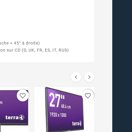
uche + 45° à droite)
on sur CD (D, UK, FR, ES, IT, RUS)


favorite_border
favorite_border