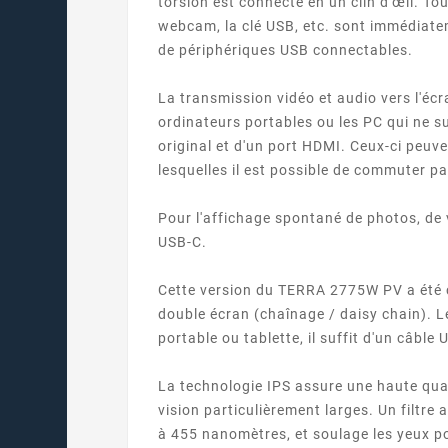
torsion est connecté en un clin d'œil. To
webcam, la clé USB, etc. sont immédiat
de périphériques USB connectables.
La transmission vidéo et audio vers l'écr
ordinateurs portables ou les PC qui ne 
original et d'un port HDMI. Ceux-ci peuve
lesquelles il est possible de commuter p
Pour l'affichage spontané de photos, de
USB-C.
Cette version du TERRA 2775W PV a été c
double écran (chaînage / daisy chain). L
portable ou tablette, il suffit d'un câ
La technologie IPS assure une haute qual
vision particulièrement larges. Un filtre
à 455 nanomètres, et soulage les yeux po