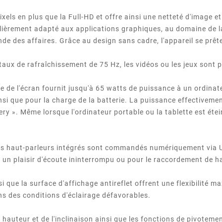
ls en plus que la Full-HD et offre ainsi une netteté d'image et
ulièrement adapté aux applications graphiques, au domaine de la
e des affaires. Grâce au design sans cadre, l'appareil se prête
taux de rafraîchissement de 75 Hz, les vidéos ou les jeux sont p
e de l'écran fournit jusqu'à 65 watts de puissance à un ordinat
si que pour la charge de la batterie. La puissance effectivem
ry ». Même lorsque l'ordinateur portable ou la tablette est éteint
es haut-parleurs intégrés sont commandés numériquement via U
 un plaisir d'écoute ininterrompu ou pour le raccordement de h
si que la surface d'affichage antireflet offrent une flexibilité m
s des conditions d'éclairage défavorables.
 hauteur et de l'inclinaison ainsi que les fonctions de pivoteme