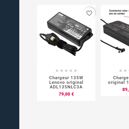
favorite_border













Chargeur 135W
Charge
Lenovo original
original 
ADL135NLC3A
89,
Prix
79,00 €