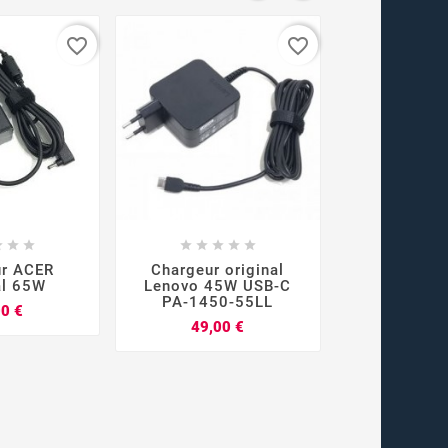
favorite_border
favorite_border



















ur ACER
Chargeur original
Chargeu
al 65W
Lenovo 45W USB-C
original 1
PA-1450-55LL
180M
Prix
00 €
Prix
49,00 €
89,0