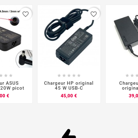
favorite_border
favorite_border


















ur ASUS
Chargeur HP original
Charge
120W picot
45 W USB-C
origin
Prix
Prix
00 €
45,00 €
39,