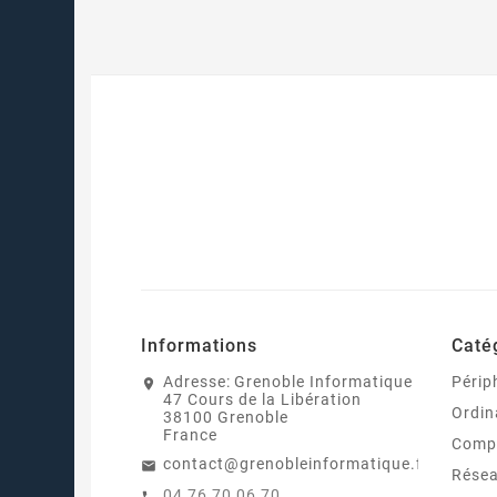
Informations
Caté
Adresse:
Grenoble Informatique
Périp
47 Cours de la Libération
Ordin
38100 Grenoble
France
Comp
contact@grenobleinformatique.fr
Rése
04 76 70 06 70