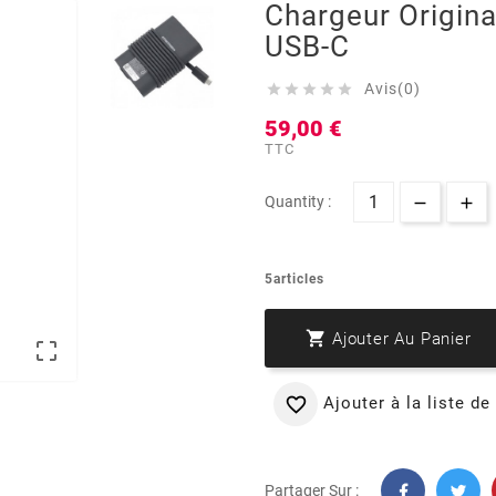
Chargeur Origina
USB-C
Avis(0)





59,00 €
TTC
Quantity :
5articles

Ajouter Au Panier

Ajouter à la liste de

Partager Sur :