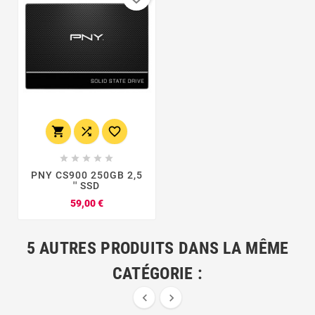








PNY CS900 250GB 2,5
'' SSD
Prix
59,00 €
5 AUTRES PRODUITS DANS LA MÊME
CATÉGORIE :

