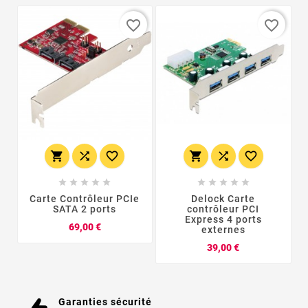
favorite_border
favorite_border
















Carte Contrôleur PCIe
Delock Carte
SATA 2 ports
contrôleur PCI
Express 4 ports
Prix
69,00 €
externes
Prix
39,00 €
Garanties sécurité