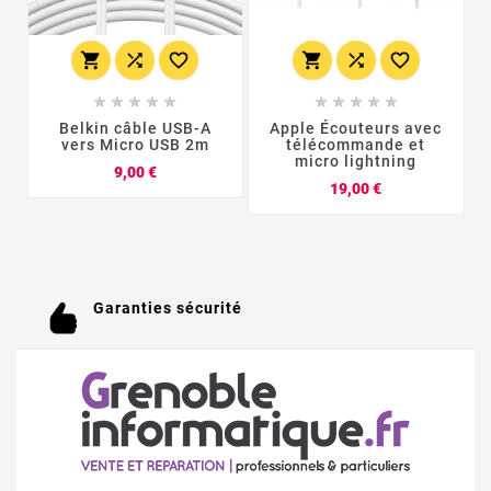
















Belkin câble USB-A
Apple Écouteurs avec
vers Micro USB 2m
télécommande et
micro lightning
Prix
9,00 €
Prix
19,00 €
Garanties sécurité