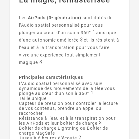
Les
AirPods (3ᵉ génération)
sont dotés de
l’Audio spatial personnalisé pour vous
1
plonger au cœur d’un son à 360°
, ainsi que
2
d’une autonomie améliorée
, et ils résistent à
l’eau et à la transpiration pour vous faire
vivre une expérience tout simplement
3
magique
.
Principales caractéristiques :
L’Audio spatial personnalisé avec suivi
dynamique des mouvements de la tête vous
1
plonge au cœur d’un son à 360°
Taille unique
Capteur de pression pour contrôler la lecture
de vos contenus, prendre un appel ou
raccrocher
Résistance à l’eau et à la transpiration pour
3
les AirPods et leur boîtier de charge
Boîtier de charge Lightning ou Boîtier de
charge MagSafe
2
Jusqu’à 6 heures d’écoute