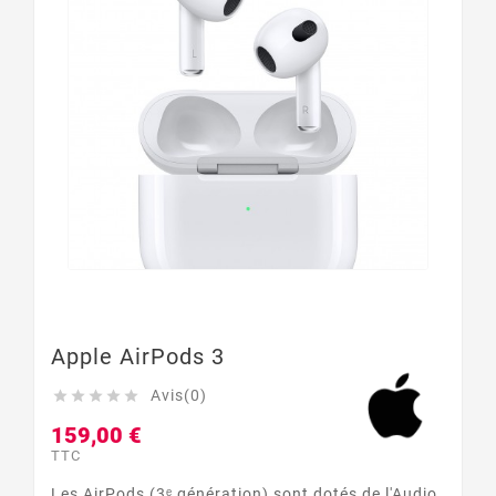
Apple AirPods 3
Avis(0)





159,00 €
TTC
Les AirPods (3ᵉ génération) sont dotés de l'Audio