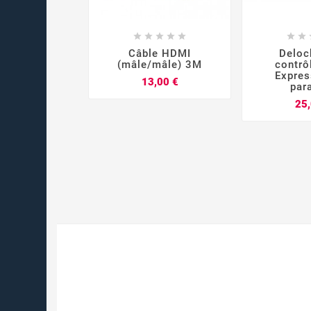













Câble HDMI
Deloc
(mâle/mâle) 3M
contrô
Expres
Prix
13,00 €
para
25,