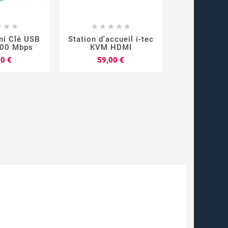



















ni Clé USB
Station d'accueil i-tec
Adaptateur 
300 Mbps
KVM HDMI
USB-C G2 
Prix
Prix
00 €
59,00 €
59,0