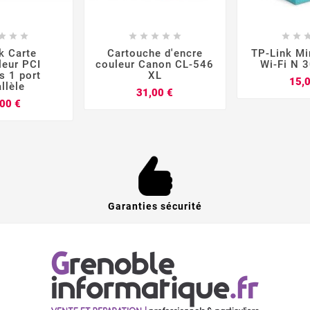


















k Carte
Cartouche d'encre
TP-Link Mi
leur PCI
couleur Canon CL-546
Wi-Fi N 
s 1 port
XL
15,
llèle
Prix
31,00 €
Prix
00 €
Garanties sécurité