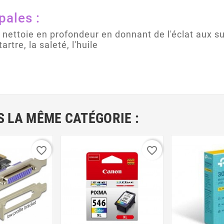
pales :
 nettoie en profondeur en donnant de l'éclat aux s
artre, la saleté, l'huile
 LA MÊME CATÉGORIE :
favorite_border
favorite_border