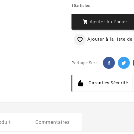
10articles

Ajouter Au Panier
Ajouter à la liste de

Partager Sur :
Garanties Sécurité
oduit
Commentaires