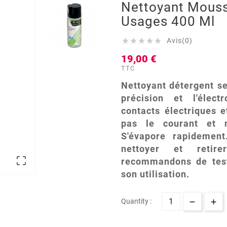
Nettoyant Mouss
Usages 400 Ml
Avis(0)





19,00 €
TTC
Nettoyant détergent s
précision et l'élect
contacts électriques et
pas le courant et n
S'évapore rapidement
nettoyer et retir

recommandons de test
son utilisation.
Quantity :