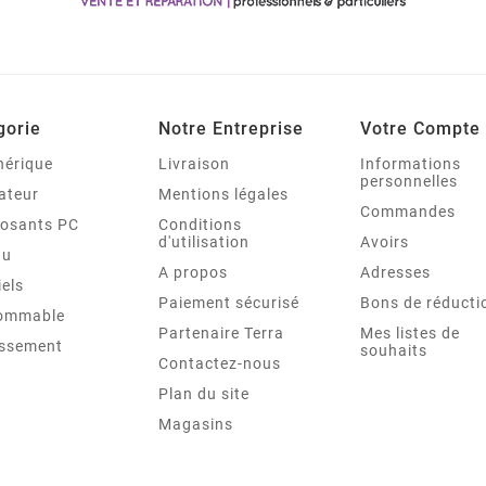
gorie
Notre Entreprise
Votre Compte
hérique
Livraison
Informations
personnelles
ateur
Mentions légales
Commandes
osants PC
Conditions
d'utilisation
Avoirs
au
A propos
Adresses
iels
Paiement sécurisé
Bons de réducti
ommable
Partenaire Terra
Mes listes de
issement
souhaits
Contactez-nous
Plan du site
Magasins