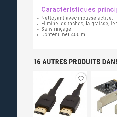
Caractéristiques princi
Nettoyant avec mousse active, il
Élimine les taches, la graisse, le t
Sans rinçage
Contenu net 400 ml
16 AUTRES PRODUITS DANS
favorite_border