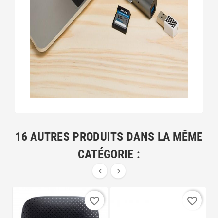
16 AUTRES PRODUITS DANS LA MÊME
CATÉGORIE :


favorite_border
favorite_border